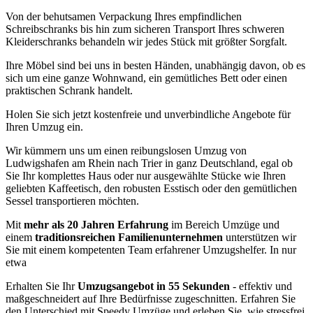
Von der behutsamen Verpackung Ihres empfindlichen
Schreibschranks bis hin zum sicheren Transport Ihres schweren
Kleiderschranks behandeln wir jedes Stück mit größter Sorgfalt.
Ihre Möbel sind bei uns in besten Händen, unabhängig davon, ob es
sich um eine ganze Wohnwand, ein gemütliches Bett oder einen
praktischen Schrank handelt.
Holen Sie sich jetzt kostenfreie und unverbindliche Angebote für
Ihren Umzug ein.
Wir kümmern uns um einen reibungslosen Umzug von
Ludwigshafen am Rhein nach Trier in ganz Deutschland, egal ob
Sie Ihr komplettes Haus oder nur ausgewählte Stücke wie Ihren
geliebten Kaffeetisch, den robusten Esstisch oder den gemütlichen
Sessel transportieren möchten.
Mit
mehr als 20 Jahren Erfahrung
im Bereich Umzüge und
einem
traditionsreichen Familienunternehmen
unterstützen wir
Sie mit einem kompetenten Team erfahrener Umzugshelfer. In nur
etwa
Erhalten Sie Ihr
Umzugsangebot in 55 Sekunden
- effektiv und
maßgeschneidert auf Ihre Bedürfnisse zugeschnitten. Erfahren Sie
den Unterschied mit Speedy Umzüge und erleben Sie, wie stressfrei