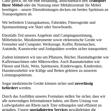
Ganz gleich, ob Sie eine Beiladung, ausschließlich den
Transport
Ihrer Möbel
oder die Nutzung einer Mitfahrzentrale für Möbel
benötigen – unsere Dienstleistungen decken ein breites Spektrum an
Transportgütern ab.
Wir befördern Umzugskartons, Fahrräder, Fitnessgeräte und
Sportausrüstung wie Skier oder Snowboards.
Ebenfalls Teil unseres Angebots sind Campingausrüstung,
Möbelstücke, Musikinstrumente sowie elektronische Geräte wie
Fernseher und Computer. Werkzeuge, Koffer, Reisetaschen,
Autoteile, Kunstwerke und Antiquitäten werden sicher transportiert.
Zudem kümmern wir uns um Pflanzen, Bücher, Haushaltsgeräte wie
Kaffeemaschinen oder Mikrowellen. Auch Baumaterialien wie
Fliesen und Holz, Wein, Spirituosen, Kinderwagen, Kindersitze,
Haustierzubehör wie Käfige und Betten gehören zu unserem
Leistungsspektrum.
Sogar medizinische Geräte können sicher und
zuverlässig
befördert
werden.
Durch das Ausfüllen unseres Formulars stellen Sie sicher, dass wir
alle notwendigen Informationen haben, um Ihren Umzug von
Ludwigshafen am Rhein nach Trier reibungslos und effizient zu
gestalten. Unsere
spezialisierten Services
gewährleisten die