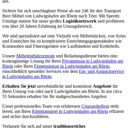
aus.
Sichern Sie sich unschlagbare Preise ab nur 24€ für den Transport
Ihrer Möbel von Ludwigshafen am Rhein nach Trier. Mit Speedy
Umzüge nutzen Sie unser großes
Logistiknetzwerk
und profitieren
von über 20 Jahren Erfahrung im Umzugsbereich.
Wir sind spezialisiert auf eine Vielzahl von Möbelstücken, von Sofas
und Esstischen bis zu komplexeren Einrichtungsgegenständen wie
Kommoden und Fitnessgeräten wie Laufbändern und Kettlebells.
Unsere
Möbelmitfahrzentrale
und Beiladungsdienste bieten eine
kostengünstige Lösung für Ihren
Privatumzug in Ludwigshafen am
Rhein
oder Ihren
Firmenumzug in Ludwigshafen am Rhein
,
einschließlich spezieller Services wie dem
Ein- und Auspackservice
in Ludwigshafen am Rhein
.
Erhalten Sie jetzt
unverbindliche und kostenlose
Angebote
für
Ihren Umzug von oder nach Ludwigshafen am Rhein. In nur circa
55 Sekunden erhalten Sie Ihr maßgeschneidertes Angebot.
Unser professionelles Team von erfahrenen
Umzugshelfern
steht
bereit, um Ihren
Kleintransport in Ludwigshafen am Rhein
effizient
und sicher durchzuführen.
Verlassen Sie sich auf unser
traditionsreiches