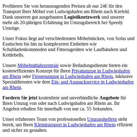
Profitieren Sie von herausragenden Preisen ab nur 24€ für den
Transport Ihrer Möbel von Ludwigshafen am Rhein nach Krefeld.
Dank unserem gut ausgebauten
Logistiknetzwerk
und unserer
mehr als 20-jährigen Erfahrung im Umzugsbereich bei Speedy
Umzüge.
Unser Fokus liegt auf verschiedensten Möbelstücken, von Sofas und
Esstischen bis hin zu komplexeren Einheiten wie
Schubladenkommoden und Fitnessgeräten wie Laufbändern und
Kettlebells.
Unsere
Möbelmitfahrzentrale
sowie Beiladungsdienste bieten ein
kosteneffizientes Konzept für Ihren
Privatumzug in Ludwigshafen
am Rhein
oder
Firmenumzug in Ludwigshafen am Rhein
, inklusive
Spezialdiensten wie dem
Ein- und Auspackservice in Ludwigshafen
am Rhein
.
Fordern Sie jetzt
kostenfreie und unverbindliche
Angebote
für
Ihren Umzug von oder nach Ludwigshafen am Rhein an. Ihr
Angebot erhalten Sie innerhalb von nur ca. 55 Sekunden.
Unser erfahrenes Team von professionellen
Umzugshelfern
steht
bereit, um Ihren
Kleintransport in Ludwigshafen am Rhein
effizient
und sicher zu gestalten.