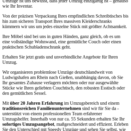
Umzüge ist uns bewusst, dass jeder Umzug einzigartig ist – genauso
wie Ihr Inventar.
Von der präzisen Verpackung Ihres empfindlichen Schreibtisches bis
hin zum sicheren Transport Ihres massiven Kleiderschranks
kümmern wir uns um jedes einzelne Stück mit größter Achtsamkeit.
Ihre Möbel sind bei uns in guten Händen, ganz gleich, ob es um
eine vollständige Wohnwand, eine gemütliche Couch oder einen
praktischen Schubladenschrank geht.
Erhalten Sie jetzt gratis und unverbindliche Angebote für Ihren
Umzug.
Wir organisieren problemlose Umzüge deutschlandweit von
Ludwigshafen am Rhein nach Gießen, unabhängig davon, ob Sie
Ihr gesamtes Zuhause verlagern möchten oder nur ausgewählte
Stücke wie Ihren geliebten Couchtisch, den robusten Esstisch oder
den gemütlichen Sessel.
Mit
über 20 Jahren Erfahrung
im Umzugsbereich und einem
traditionsreichen Familienunternehmen
sind wir für Sie da -
unterstützt von einem professionellen Team erfahrener
Umzugshelfer. Innerhalb von nur ca. 55 Sekunden erhalten Sie Ihr
sofortiges Umzugsangebot
, maßgeschneidert und effizient. Erleben
Sie den Unterschied mit Speedy Umzüge und sehen Sie selbst, wie